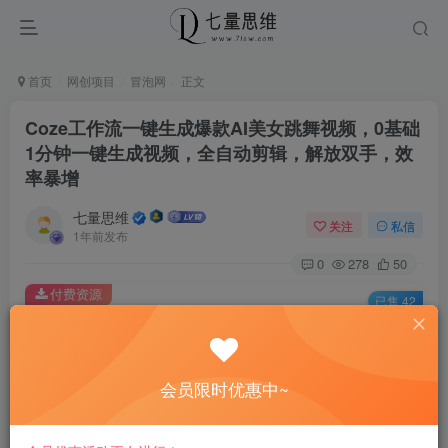
首页
网创项目
冒泡网
正文
Coze工作流一键生成爆款AI美女跳舞视频，0基础
1分钟一键生成视频，全自动剪辑，解放双手，效
率暴增
七量思维
关注
私信
1年前发布
0
278
50
付费资源
已售 42
Coze工作流一键生成爆款AI美女跳舞视频，0基础1分钟一键生成视频，全自动剪辑，解放双手，效率暴增
此内容为付费资源，请付费后查看
8.8
会员限时优惠中~
￥
免费
免费
黄金会员
钻石会员