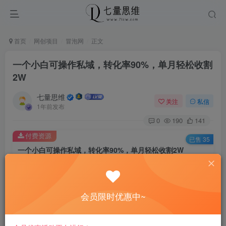
首页
网创项目
冒泡网
正文
一个小白可操作私域，转化率90%，单月轻松收割
2W
七量思维
关注
私信
1年前发布
0
190
141
付费资源
已售 35
一个小白可操作私域，转化率90%，单月轻松收割2W
此内容为付费资源，请付费后查看
8.8
￥
会员限时优惠中~
免费
免费
黄金会员
钻石会员
立即购买