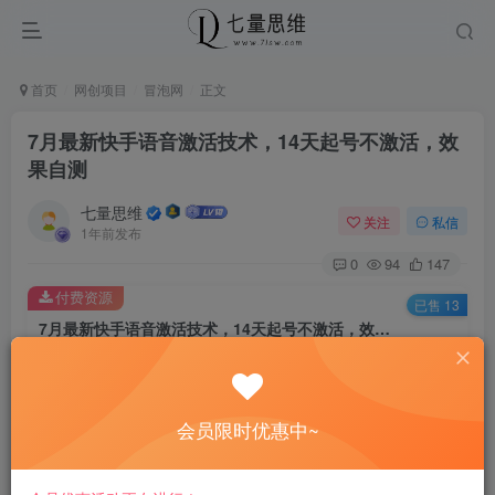
首页
网创项目
冒泡网
正文
7月最新快手语音激活技术，14天起号不激活，效
果自测
七量思维
关注
私信
1年前发布
0
94
147
付费资源
已售 13
7月最新快手语音激活技术，14天起号不激活，效果自测
此内容为付费资源，请付费后查看
8.8
￥
会员限时优惠中~
免费
免费
黄金会员
钻石会员
立即购买