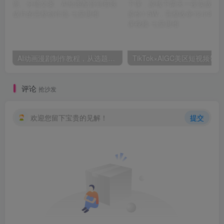
AI动画漫剧制作教程，从选题构思、分镜文案、AI绘图配音到剪映成片的完整创作流
Tik
评论
抢沙发
欢迎您留下宝贵的见解！
提交