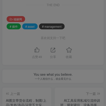
THE END
福缘网
# 插件
# asset
# management
喜欢就支持一下吧
点赞
49
分享
收藏
You see what you believe.
一个人相信什么，就会看见什么
上一篇
下一篇
AI图文带货全流程，制图/上
AI工具应用私域引流特训
品/发布/选品/运营五大实操
班，规则避坑、设备选择、