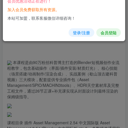
会员优惠活动正在进行！
加入会员免费获取所有资源。
您当前未登录！建议登陆后购买，可保存购买订单
本站可加盟，联系客服微信详细咨询！
登录/注册
会员登陆
本课程是由90万粉丝科普博主打造的Blender短视频创作全流
程教学，包含基础操作（界面/
插件
安装/材质灯光）、核心技能
（场景搭建/动画制作/渲染合成）、实战案例（歇山顶古建科普
视频）三大模块，配套提供专业插件包（Asset
Management/SPIO/MACHIN3tools）、HDRI天空素材库及完整
工程文件，通过26节正课+补充课实现从封面设计到最终渲染的
保姆级指导。
课程目录 插件 Asset Management 2.54 中文国际版 Asset