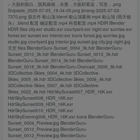
– 大面积留白，国风插画，水墨，大面积晕染，写意，.png
Snipaste_2025-07-03_19-34-05.png jimeng-2025-07-02-
7370.png 源文件 歇山顶.blend 歇山顶案例.mp4 歇山顶 (雨天镜
头）.blend 配音 确定配音.mp4 科普配音.mp4 HDIR Blender
HDIR files city.exr studio.exr courtyard.exr night.exr sunrise.exr
forest.exr sunset.exr interior.exr icons forest.jpg sunrise.jpg
studio.jpg courtyard.jpg interior.jpg sunset.jpg city.jpg night.jpg
天空 files BlenderGuru-Sunset_0004_3k.hdr BlenderGuru-
Sunset_0010_3k.hdr BlenderGuru-Sunset_0012_3k.hdr
BlenderGuru-Sunset_0014_3k.hdr BlenderGuru-
Sunset_0018_3k.hdr BlenderGuru-Overcast_0009_3k.hdr
3DCollective-Skies_0004_4k.hdr 3DCollective-
Skies_0005_4k.hdr 3DCollective-Skies_0006_4k.hdr
3DCollective-Skies_0007_4k.hdr 3DCollective-
Skies_0022_4k.hdr HdrSkySunset007_HDR_16K.exr
HdrSkySunset008_HDR_16K.exr
HdrSkySunset009_HDR_16K.exr
HdrSkySunset010_HDR_16K.exr
HdrSkyEvening006_HDR_16K.exr icons BlenderGuru-
Sunset_0004_Preview.jpg BlenderGuru-
Sunset_0010_Preview.jpg BlenderGuru-
Sunset_0012_Preview.jpg BlenderGuru-