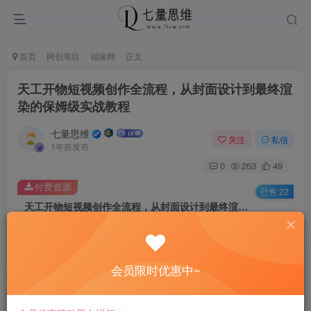
首页
网创项目
福缘网
正文
天工开物短视频创作全流程，从封面设计到最终渲
染的保姆级实战教程
七量思维
关注
私信
1年前发布
0
263
49
付费资源
已售 22
天工开物短视频创作全流程，从封面设计到最终渲染的保姆级实战教程
此内容为付费资源，请付费后查看
8.8
￥
会员限时优惠中~
免费
免费
黄金会员
钻石会员
立即购买