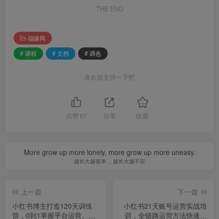
THE END
福缘网
# 课程
# 文档
# 调色
喜欢就支持一下吧
点赞
87
分享
收藏
More grow up more lonely, more grow up more uneasy.
越长大越孤单 ，越长大越不安
上一篇
下一篇
小红书博主打造120天训练
小红书21天账号运营实战培
营，0到1掌握平台运营、内
训，全链路运营方法快速搭