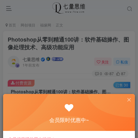
首页
网创项目
福缘网
正文
Photoshop从零到精通100讲：软件基础操作、图
像处理技术、高级功能应用
七量思维
关注
私信
1年前发布
0
87
87
付费资源
已售 30
Photoshop从零到精通100讲：软件基础操作、图像处理技术、高级功能应用
此内容为付费资源，请付费后查看
8.8
￥
会员限时优惠中~
免费
免费
黄金会员
钻石会员
立即购买