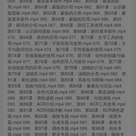
059、第58课：通道基本操作.mp4 060、第59课：通道的应
用.mp4 061、第60课：蒙版的介绍.mp4 062、第61课：认识蒙
版面板.mp4 063、第62课：蒙版的分类.mp4 064、第63课：蒙
版基本操作.mp4 065、第64课：蒙版的应用.mp4 066、第65
课：路径的介绍.mp4 067、第66课：路径工具使用.mp4 068、
第67课：认识路径面板.mp4 069、第68课：路径基本操作.mp4
070、第69课：路径的应用.mp4 071、第70课：文字工具的使
用.mp4 072、第71课：字体安装与使用.mp4 073、第72课：文
字与路径结合.mp4 074、第73课：字符面板的使用.mp4 075、
第74课：段落面板的使用.mp4 076、第75课：动作的创建与编
辑.mp4 077、第76课：动作的导入与保存.mp4 078、第77课：
自动批处理的应用.mp4 079、第78课：滤镜的介绍.mp4 080、
第79课：滤镜库.mp4 081、第80课：滤镜的分类.mp4 082、第
81课：液化滤镜.mp4 083、第82课：风格化与模糊.mp4 084、
第83课：扭曲与锐化.mp4 085、第84课：像素化与渲染.mp4
086、第85课：杂色与其他.mp4 087、第86课：磨皮滤镜.mp4
088、第87课：调色滤镜.mp4 089、第88课：光线滤镜.mp4
090、第89课：ACR介绍.mp4 091、第90：ACR工具使用.mp4
092、第91课：ACR功能详解.mp4 093、第92课：ACR调色逻
辑.mp4 094、第93课：移除专题.mp4 095、第94课：抠图专
题.mp4 096、第95课：合成专题.mp4 097、第96课：换色专
题.mp4 098、第97课：调色专题.mp4 099、第98课：锐化专
题.mp4 100、第99课：磨皮专题.mp4 101、第100课：降噪专