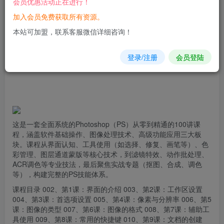
会员优惠活动正在进行！
加入会员免费获取所有资源。
您当前未登录！建议登陆后购买，可保存购买订单
本站可加盟，联系客服微信详细咨询！
登录/注册
会员登陆
这是一套全面系统的Photoshop（PS）从零到精通的100讲
课
程
，涵盖软件基础操作、图像处理技术、高级功能应用三大板
块。课程从界面认知、工具使用（如选择、修复、画笔等）、色
彩管理、图层通道蒙版等核心技术，到滤镜特效、动作批处理、
ACR
调色
等专业技法，最后聚焦实战专题（抠图、合成、调色
等），构建完整的PS技能体系。
课程目录 002、第1课：界面的介绍 003、第2课：工作区设置
004、第3课：首选项设置 005、第4课：像素与分辨率 006、第5
课：图像的类型 007、第6课：图像的格式 008、第7课：辅助工
具使用 009、第8课：常用的快捷键 010、第9课：
文档
的创建