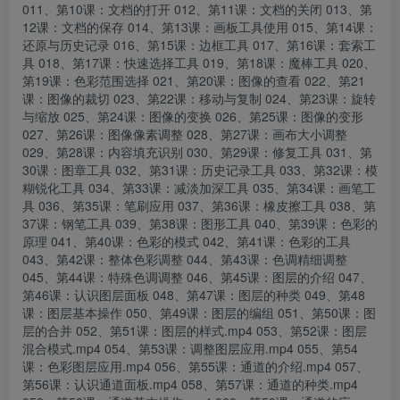
011、第10课：文档的打开 012、第11课：文档的关闭 013、第
12课：文档的保存 014、第13课：画板工具使用 015、第14课：
还原与历史记录 016、第15课：边框工具 017、第16课：套索工
具 018、第17课：快速选择工具 019、第18课：魔棒工具 020、
第19课：色彩范围选择 021、第20课：图像的查看 022、第21
课：图像的裁切 023、第22课：移动与复制 024、第23课：旋转
与缩放 025、第24课：图像的变换 026、第25课：图像的变形
027、第26课：图像像素调整 028、第27课：画布大小调整
029、第28课：内容填充识别 030、第29课：修复工具 031、第
30课：图章工具 032、第31课：历史记录工具 033、第32课：模
糊锐化工具 034、第33课：减淡加深工具 035、第34课：画笔工
具 036、第35课：笔刷应用 037、第36课：橡皮擦工具 038、第
37课：钢笔工具 039、第38课：图形工具 040、第39课：色彩的
原理 041、第40课：色彩的模式 042、第41课：色彩的工具
043、第42课：整体色彩调整 044、第43课：色调精细调整
045、第44课：特殊色调调整 046、第45课：图层的介绍 047、
第46课：认识图层面板 048、第47课：图层的种类 049、第48
课：图层基本操作 050、第49课：图层的编组 051、第50课：图
层的合并 052、第51课：图层的样式.mp4 053、第52课：图层
混合模式.mp4 054、第53课：调整图层应用.mp4 055、第54
课：色彩图层应用.mp4 056、第55课：通道的介绍.mp4 057、
第56课：认识通道面板.mp4 058、第57课：通道的种类.mp4