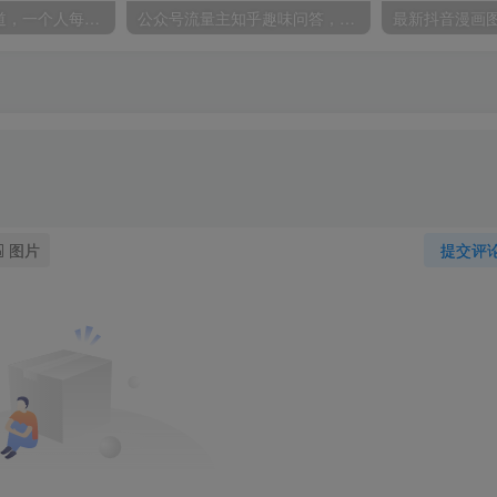
单身小众交友赛道，一个人每天轻松到手1000+，落地快、见效稳【揭秘】
公众号流量主知乎趣味问答，10分钟搞定一篇爆款，新手也能快速上手！
图片
提交评