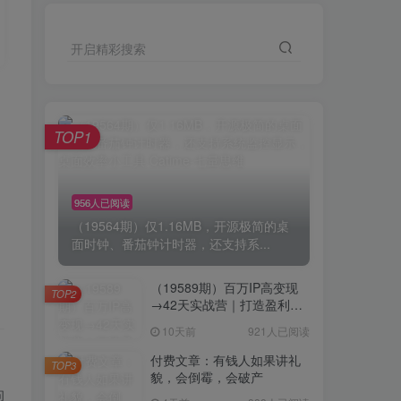
开启精彩搜索
TOP1
956人已阅读
（19564期）仅1.16MB，开源极简的桌
面时钟、番茄钟计时器，还支持系...
（19589期）百万IP高变现
TOP2
→42天实战营｜打造盈利赚
钱一人公司，全平台引流私
10天前
921人已阅读
域转化批量成交积累客户案
例
付费文章：有钱人如果讲礼
TOP3
貌，会倒霉，会破产
问