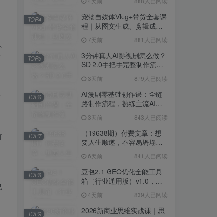
4天前
888人已阅读
宠物自媒体Vlog+带货全套课
TOP4
程｜从图文生成、剪辑成片
到带货变现一站式教学
7天前
881人已阅读
外
3分钟真人AI影视剧怎么做？
？
TOP5
SD 2.0手把手完整制作流程
｜Higgsfield 14天SD 2.0/2.5
3天前
879人已阅读
无限生成
AI漫剧零基础创作课：全链
？
TOP6
路制作流程，熟练主流AI工
具高效产出漫剧成片
3天前
843人已阅读
（19638期）付费文章：想
可
TOP7
要人生顺遂，不容易坍塌，
要培养这6种爱好
6天前
841人已阅读
豆包2.1 GEO优化全能工具
TOP8
箱（行业通用版）v1.0，会
兄
复制粘贴即可，无需技术背
4天前
839人已阅读
景
2026新商业思维实战课｜思
TOP9