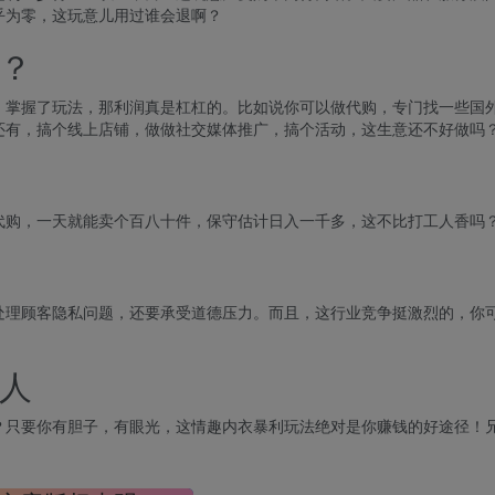
乎为零，这玩意儿用过谁会退啊？
？
，掌握了玩法，那利润真是杠杠的。比如说你可以做代购，专门找一些国
还有，搞个线上店铺，做做社交媒体推广，搞个活动，这生意还不好做吗
代购，一天就能卖个百八十件，保守估计日入一千多，这不比打工人香吗
处理顾客隐私问题，还要承受道德压力。而且，这行业竞争挺激烈的，你
人
？只要你有胆子，有眼光，这情趣内衣暴利玩法绝对是你赚钱的好途径！