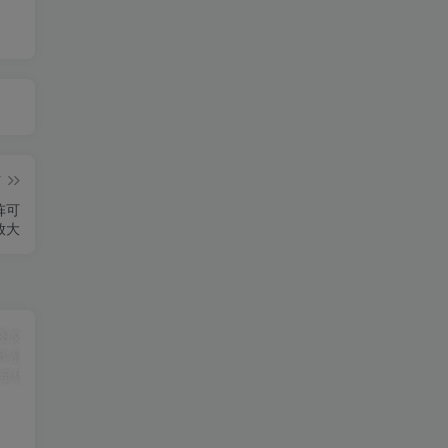
篇
阵可
放大