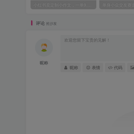
小红书卖定制小作文，一单9.9-14.9，卖了1w+份，普通人可以复制的方法
评论
抢沙发
昵称
昵称
表情
代码