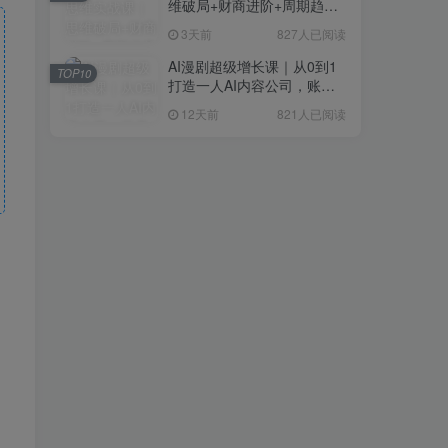
维破局+财商进阶+周期趋势
研判+创业落地+热门赛道深
3天前
827人已阅读
度解析全体系
AI漫剧超级增长课｜从0到1
TOP10
打造一人AI内容公司，账号
运营+漫剧制作+商业变现全
12天前
821人已阅读
流程实战