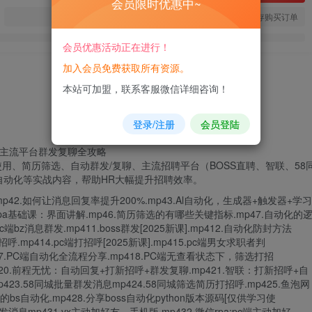
会员限时优惠中~
您当前未登录！建议登陆后购买，可保存购买订单
会员优惠活动正在进行！
加入会员免费获取所有资源。
本站可加盟，联系客服微信详细咨询！
登录/注册
会员登陆
使用、简历筛选、自动
群发
/复聊、主流招聘平台（BOSS直聘、智联、58
自动化等实战内容，帮助HR大幅提升招聘效率。
p42.如何让消息回复率提升200%.mp43.Al自动化，生成器+触发器+学习
5.rpa基础课：界面讲解.mp46.简历筛选的有哪些关键指标.mp47.自动化的
c端bz消息群发.mp411.boss群发[2025新课].mp412.自动化防封方法
.mp414.pc端打招呼[2025新课].mp415.pc端男女求职者判
17.PC端自动化全流程分享.mp418.PC端无查看状态下，筛选打招
420.前程无忧：自动回复+打新招呼+群发复聊.mp421.智联：打新招呼+自
423.58同城批量群发消息mp424.58同城筛选简历打招呼.mp425.鱼泡网
写的bs自动化.mp428.分享boss自动化python版本源码[仅供学习使
群发消息mp431.vx主动加好友，手机版.mp432.微信rpa:pc端主动加好