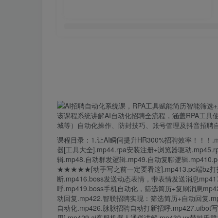
该课程系统讲解AI
自动化
招聘
全流程，涵盖RPA工具
城等）自动化操作、防封技巧、账号管理及抖音招聘
课程目录：1.让AI瞬间提升HR300%招聘效率！！！.m
器[工具大全].mp44.rpa安装注册+浏览器驱动.mp4
辑.mp48.自动群发逻辑.mp49.自动复聊逻辑.mp410.p
★★★★★[动手写之前一定要看这].mp413.pc端bz打招呼
断.mp416.boss发送动态表情，带表情发送消息mp4
呼.mp419.boss手机自动化，筛选简历+复刷消息mp
动回复.mp422.智联招聘实现：筛选简历+自动回复.mp
自动化.mp426.脉脉招聘自动打新招呼.mp427.uibot
用].mp429.ai客服机器人通俗讲解.mp430.vx带姓氏