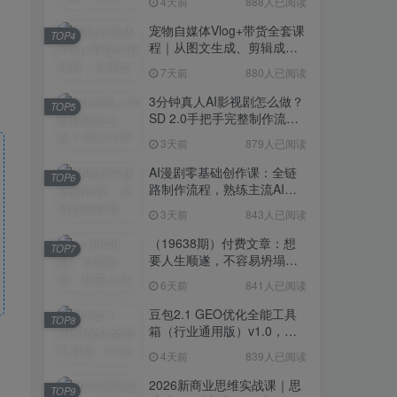
4天前
888人已阅读
、
宠物自媒体Vlog+带货全套课
TOP4
程｜从图文生成、剪辑成片
到带货变现一站式教学
7天前
880人已阅读
3分钟真人AI影视剧怎么做？
TOP5
SD 2.0手把手完整制作流程
｜Higgsfield 14天SD 2.0/2.5
3天前
879人已阅读
无限生成
AI漫剧零基础创作课：全链
TOP6
路制作流程，熟练主流AI工
具高效产出漫剧成片
3天前
843人已阅读
（19638期）付费文章：想
TOP7
要人生顺遂，不容易坍塌，
要培养这6种爱好
6天前
841人已阅读
豆包2.1 GEO优化全能工具
TOP8
箱（行业通用版）v1.0，会
复制粘贴即可，无需技术背
4天前
839人已阅读
景
2026新商业思维实战课｜思
TOP9