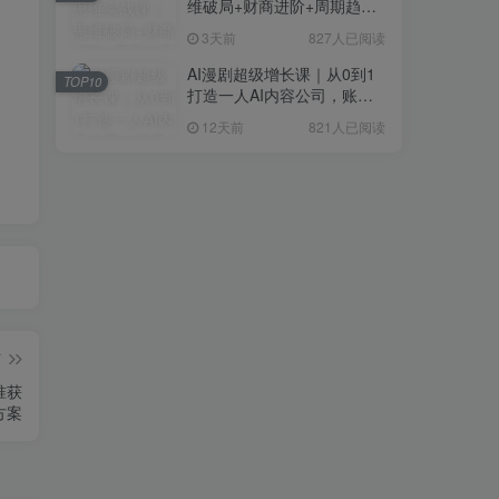
维破局+财商进阶+周期趋势
研判+创业落地+热门赛道深
3天前
827人已阅读
度解析全体系
AI漫剧超级增长课｜从0到1
TOP10
打造一人AI内容公司，账号
运营+漫剧制作+商业变现全
12天前
821人已阅读
流程实战
篇
准获
方案