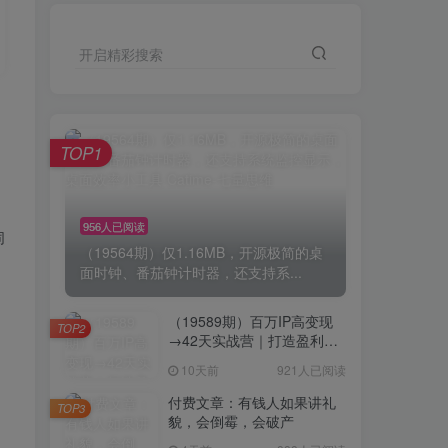
开启精彩搜索
TOP1
956人已阅读
同
（19564期）仅1.16MB，开源极简的桌
面时钟、番茄钟计时器，还支持系...
逻
（19589期）百万IP高变现
TOP2
→42天实战营｜打造盈利赚
钱一人公司，全平台引流私
10天前
921人已阅读
域转化批量成交积累客户案
例
付费文章：有钱人如果讲礼
TOP3
貌，会倒霉，会破产