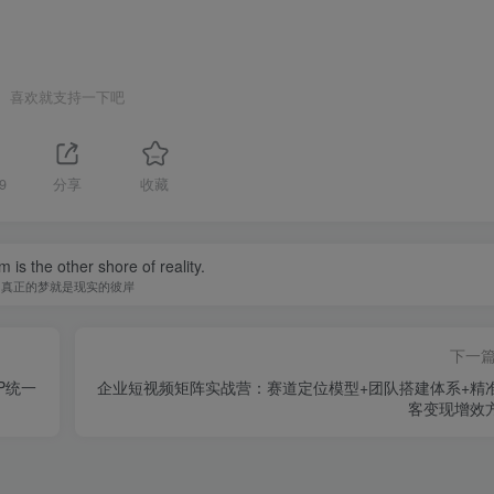
喜欢就支持一下吧
9
分享
收藏
 is the other shore of reality.
真正的梦就是现实的彼岸
下一
P统一
企业短视频矩阵实战营：赛道定位模型+团队搭建体系+精
客变现增效