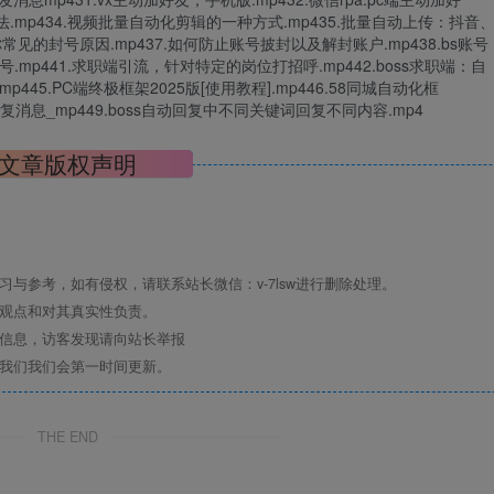
.mp434.视频批量自动化剪辑的一种方式.mp435.批量自动上传：抖音
常见的封号原因.mp437.如何防止账号披封以及解封账户.mp438.bs账号
量起号.mp441.求职端引流，针对特定的岗位打招呼.mp442.boss求职端：自
445.PC端终极框架2025版[使用教程].mp446.58同城自动化框
动回复消息_mp449.boss自动回复中不同关键词回复不同内容.mp4
文章版权声明
与参考，如有侵权，请联系站长微信：v-7lsw进行删除处理。
其观点和对其真实性负责。
关信息，访客发现请向站长举报
系我们我们会第一时间更新。
THE END