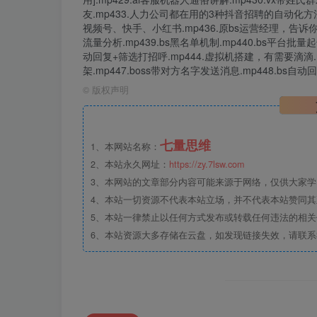
友.mp433.人力公司都在用的3种抖音招聘的自动化方法
视频号、快手、小红书.mp436.原bs运营经理，告诉你
流量分析.mp439.bs黑名单机制.mp440.bs平台批
动回复+筛选打招呼.mp444.虚拟机搭建，有需要滴滴.mp
架.mp447.boss带对方名字发送消息.mp448.bs自
©
版权声明
七量思维
1、本网站名称：
2、本站永久网址：
https://zy.7lsw.com
3、本网站的文章部分内容可能来源于网络，仅供大家学习
4、本站一切资源不代表本站立场，并不代表本站赞同
5、本站一律禁止以任何方式发布或转载任何违法的相
6、本站资源大多存储在云盘，如发现链接失效，请联