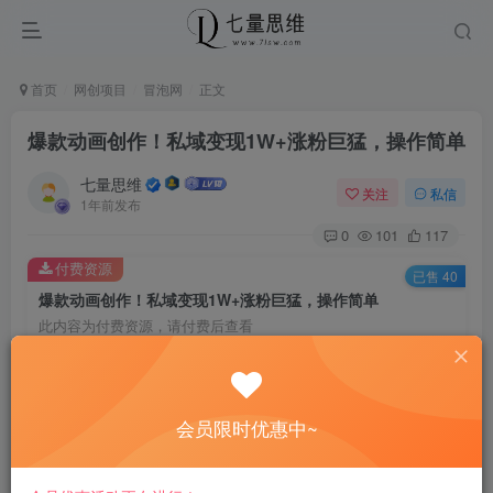
首页
网创项目
冒泡网
正文
爆款动画创作！私域变现1W+涨粉巨猛，操作简单
七量思维
关注
私信
1年前发布
0
101
117
付费资源
已售 40
爆款动画创作！私域变现1W+涨粉巨猛，操作简单
此内容为付费资源，请付费后查看
8.8
￥
免费
免费
黄金会员
钻石会员
会员限时优惠中~
立即购买