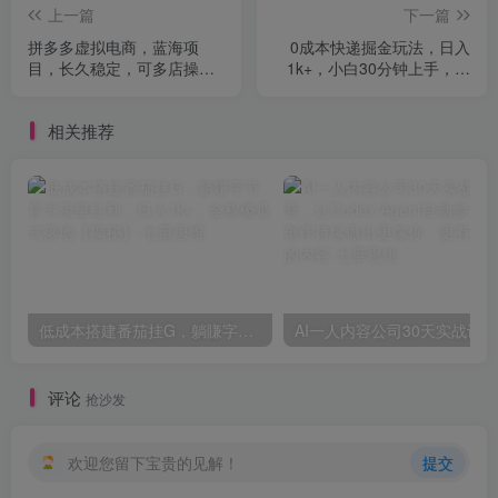
上一篇
下一篇
拼多多虚拟电商，蓝海项
0成本快递掘金玩法，日入
目，长久稳定，可多店操
1k+，小白30分钟上手，收
作，轻松日入1k+
益嘎嘎猛【揭秘】
相关推荐
低成本搭建番茄挂G，躺賺字节官方流量红利，日入1k+，全程傻瓜式落地【揭秘】
评论
抢沙发
欢迎您留下宝贵的见解！
提交