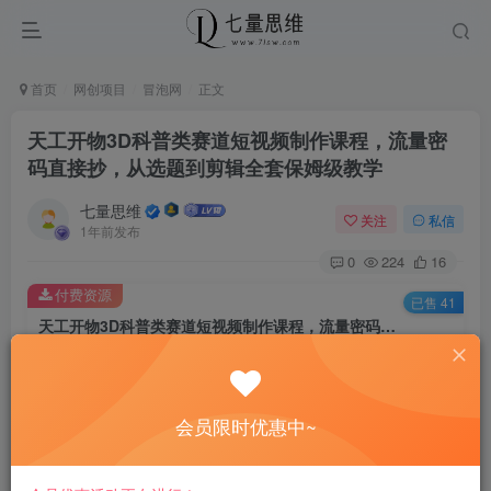
首页
网创项目
冒泡网
正文
天工开物3D科普类赛道短视频制作课程，流量密
码直接抄，从选题到剪辑全套保姆级教学
七量思维
关注
私信
1年前发布
0
224
16
付费资源
已售 41
天工开物3D科普类赛道短视频制作课程，流量密码直接抄，从选题到剪辑全套保姆级教学
此内容为付费资源，请付费后查看
8.8
￥
会员限时优惠中~
免费
免费
黄金会员
钻石会员
立即购买