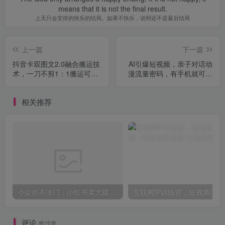
means that it is not the final result.
上天只会安排的快乐的结局。如果不快乐，说明还不是最后结局
上一篇
下一篇
抖音卡双图文2.0融合搬运技
AI引爆短视频，亲子对话动
术，一刀不剪1：1搬运可挂
漫流量密码，有手机就可以
链接
操作，单视频破千万播放，
副业轻松变现，日入5张【揭
相关推荐
秘】
小众但不冷门，小红书卖大疆滤镜参数，一单39，321天卖了1.7w+份，到手66w+
互联网I
评论
抢沙发