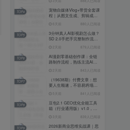
3天前
888人已阅读
宠物自媒体Vlog+带货全套课
TOP4
程｜从图文生成、剪辑成片
到带货变现一站式教学
6天前
880人已阅读
3分钟真人AI影视剧怎么做？
TOP5
SD 2.0手把手完整制作流程
｜Higgsfield 14天SD 2.0/2.5
2天前
879人已阅读
无限生成
AI漫剧零基础创作课：全链
TOP6
路制作流程，熟练主流AI工
具高效产出漫剧成片
2天前
843人已阅读
（19638期）付费文章：想
TOP7
要人生顺遂，不容易坍塌，
要培养这6种爱好
5天前
841人已阅读
豆包2.1 GEO优化全能工具
TOP8
箱（行业通用版）v1.0，会
复制粘贴即可，无需技术背
3天前
839人已阅读
景
2026新商业思维实战课｜思
TOP9