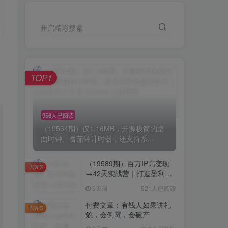
开启精彩搜索
TOP1
956人已阅读
（19564期）仅1.16MB，开源极简的桌
面时钟、番茄钟计时器，还支持系...
（19589期）百万IP高变现
TOP2
→42天实战营｜打造盈利赚
钱一人公司，全平台引流私
9天前
921人已阅读
域转化批量成交积累客户案
例
付费文章：有钱人如果讲礼
TOP3
貌，会倒霉，会破产