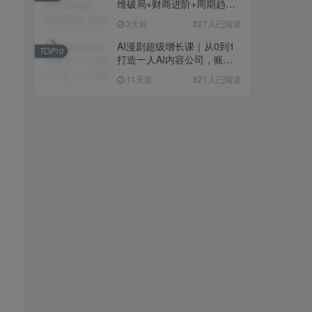
维破局+财商进阶+周期趋势
研判+创业落地+热门赛道深
3天前
827人已阅读
度解析全体系
AI漫剧超级增长课｜从0到1
TOP10
打造一人AI内容公司，账号
运营+漫剧制作+商业变现全
11天前
821人已阅读
流程实战