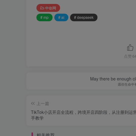
中创网
# mp
# ai
# deepseek
点赞
6
May there be enough clo
愿你生命中
上一篇
TikTok小店开店全流程，跨境开店四阶段，从注册到运
手教学
相关推荐