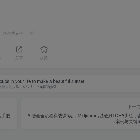
喜欢就支持一下吧
4
分享
收藏
uds in your life to make a beautiful sunset.
有够多的云翳，来造成一个美丽的黄昏
下一
营手把
AI绘画全流程实战课5期，Midjourney基础到LORA训练，
业案例与关键