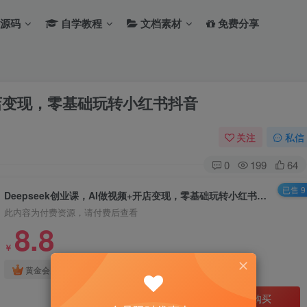
源码
自学教程
文档素材
免费分享
+开店变现，零基础玩转小红书抖音
关注
私信
0
199
64
已售 9
Deepseek创业课，AI做视频+开店变现，零基础玩转小红书抖音
此内容为付费资源，请付费后查看
8.8
￥
免费
免费
黄金会员
钻石会员
立即购买