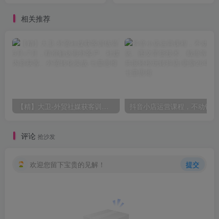
相关推荐
【精】大卫-外贸社媒获客训练营6月+7月，精准触达海外客户、社媒内容获客、外贸转化实战
抖音小
评论
抢沙发
欢迎您留下宝贵的见解！
提交