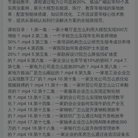
节基础教学。课程通过电力公司
提效
20%、炼油厂崛起等50个真
实商业案例，展示大模型在能源、医疗、教育等领域的落地效
果；配套智能体搭建、知识库优化、工作流设置等核心技术教
学，提供从基础认知到行业解决方案的全链路指导。
课程目录： 1.第一集：一家小餐厅是怎么利用大模型实现300万
增收？.
mp
4 2.第二集：一个学校怎么实现学生和老师增效
30%？.mp4 3.第三集：一家培训机构怎么让研究生报考成功率增
加？.mp4 4.第四集：一家医院如何靠虚拟护士长提效
25%？.mp4 5.第五集：一家勘探设计院怎么降低找矿难度
的？.mp4 6.第六集：一家企业让仓库节省10%的密码？.mp4 7.
第七集：一家电力公司是怎么提效20%的？.mp4 8.第八集： 一
家地方炼油厂是怎么崛起的？.mp4 9.第九集：一家老工业企业怎
么实现数字工厂的？.mp4 10.第十集：一家文化公司怎么抓住短
视频脉搏的？.mp4 11.第十一集：一家外贸公司是怎么让订单翻
倍的？.mp4 12.第十二集：一家服装企业怎么实现定制化销
售？.mp4 13.第十三集：一家奶业公司怎么实现牧场管理数字
化？.mp4 14.第十四集：一家奶业企业如何实现牛奶生产全无
人？.mp4 15.第十五集：一家钢铁厂怎么提升废钢检测效率
的？.mp4 16.第十六集：一家纺织厂怎么通过AI提升质检效率
的？.mp4 17.第十七集：一家轴承企业怎么利用AI降本赠收300
万的？.mp4 18.第十八集：一家银行怎么提升舆情管理效率
的？.mp4 19.第十九集： 一家企业的库房怎么通过改造旧设备实