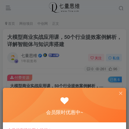
首页
网创项目
中创网
正文
大模型商业实战应用课，50个行业提效案例解析，
详解智能体与知识库搭建
七量思维
关注
私信
1年前发布
0
261
96
付费资源
已售 6
大模型商业实战应用课，50个行业提效案例解析，详解智能体与知识库搭建
此内容为付费资源，请付费后查看
8.8
￥
会员限时优惠中~
免费
免费
黄金会员
钻石会员
立即购买