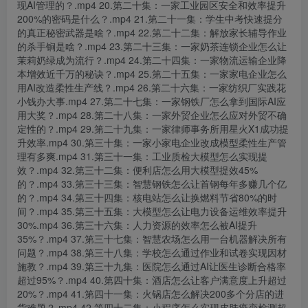
现AI管理的？.mp4 20.第二十集：一家工业园区安全和效率提升
200%的密码是什么？.mp4 21.第二十一集：学生中考快速提分
的真正秘密武器是啥？.mp4 22.第二十二集：解放家长辅导作业
的杀手锏是啥？.mp4 23.第二十三集：一家奶茶连锁企业怎么让
茉莉奶绿成为流行？.mp4 24.第二十四集：一家物流运输企业降
本增效近千万的秘诀？.mp4 25.第二十五集：一家家电企业怎么
用AI改造柔性生产线？.mp4 26.第二十六集：一家纺织厂实践花
小钱办大事.mp4 27.第二十七集：一家钢铁厂怎么拿到国际AI应
用大奖？.mp4 28.第二十八集：一家外贸企业怎么应对外贸不确
定性的？.mp4 29.第二十九集：一家律师事务所用星火X1成功提
升效率.mp4 30.第三十集：一家小家电企业改成模型柔性生产管
理有多爽.mp4 31.第三十一集：工业质检大模型怎么实现提
效？.mp4 32.第三十二集：便利店怎么用大模型提效45%
的？.mp4 33.第三十三集：智慧钢铁怎么让首钢每年多赚几个亿
的？.mp4 34.第三十四集：核电站怎么让换燃料节省80%的时
间？.mp4 35.第三十五集：大模型怎么让电力设备运维效率提升
30%.mp4 36.第三十六集：人力资源的效率怎么被AI提升
35%？.mp4 37.第三十七集：智慧农场怎么用一台机器解决所有
问题？.mp4 38.第三十八集：学校怎么通过作业和试卷实现因材
施教？.mp4 39.第三十九集：医院怎么通过AI让医生诊断合格率
超过95%？.mp4 40.第四十集：酒店怎么让客户满意度上升超过
20%？.mp4 41.第四十一集：火锅店怎么解决200多个分店的进
货难题？.mp4 42.第四十二集：小程序怎么实现皮肤癌变检测超