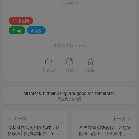
THE END
中创网
# mp
# 提效
喜欢就支持一下吧
点赞
96
分享
收藏
All things in their being are good for something.
天生我才必有用
上一篇
下一篇
零基础抖音剪辑实战课，从
AI自媒体实战教程，豆包智
剪映入门到爆款制作，涵盖
能体与扣子工作流应用，覆
42节系统教学内容
盖三大平台引流技巧