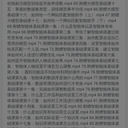
在线标注模型训练提升效率倍数.mp4 65.附赠大模型基础课十
五：掌握好数据集类型，训练模型事半功倍.mp4 66.附赠大模型
基础课十六：如何给一个网站匹配智能助手（上）.mp4 67.附赠
大模型基础课十七：如何给一个网站匹配智能助手（下）.mp4
68.附赠智能体基础课第一集：什么是智能体以及智能体有啥
用.mp4 69.附赠智能体基础课第二集：带你了解智能体搭建过程
究竟有啥.mp4 70.附赠智能体基础课第三集：如何配置合适自己
需求的模型.mp4 71.附赠智能体基础课第四集：设置智能体如何
给其匹配一个人设.mp4 72.附赠智能体基础课第五集：建立智能
体如何对人设进行调整优化.mp4 73.附赠智能体基础课第六集：
如何提升智能体的人物设定效果.mp4 74.附赠智能体基础课第七
集：智能体人物设置不满意怎么调整.mp4 75.附赠智能体基础课
第八集 ：遇到功能达不到如何利用好插件.mp4 76.附赠智能体基
础课第九集：智能体的数据库是做什么用的.mp4 77.附赠智能体
基础课第十集：数据库调优如何进行才有效.mp4 78.附赠智能体
基础课第十一集：实操如何调整数据库.mp4 79.附赠智能体基础
课第十二集：什么是工作流和如何设置工作流.mp4 80.附赠智能
体基础课第十三集：如何对工作流进行调整.mp4 81.附赠智能体
基础课第十四集：实操设置工作流.mp4 82.附赠智能体基础课第
十五集：什么是知识库和知识库怎么设置.mp4 83.附赠智能体基
础课第十六集：如何实际设置一个知识库.mp4 84.附赠智能体基
础课第十七集：知识库调用成果怎么优化.mp4 85.附赠智能体基