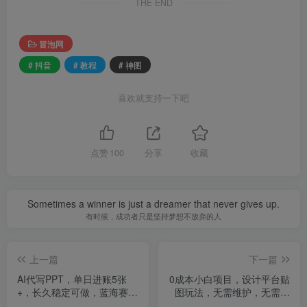
THE END
冒泡网
# 抖音
# 教程
# 神图
喜欢就支持一下吧
点赞
100
分享
收藏
Sometimes a winner is just a dreamer that never gives up.
有时候，成功者只是坚持梦想不放弃的人
上一篇
下一篇
AI代写PPT，单日进账5张
0成本小白项目，设计平台贴
+，长久稳定可做，蓝海赛道
图玩法，无需维护，无需成
【附工具】
本，单账号单月可产生收益