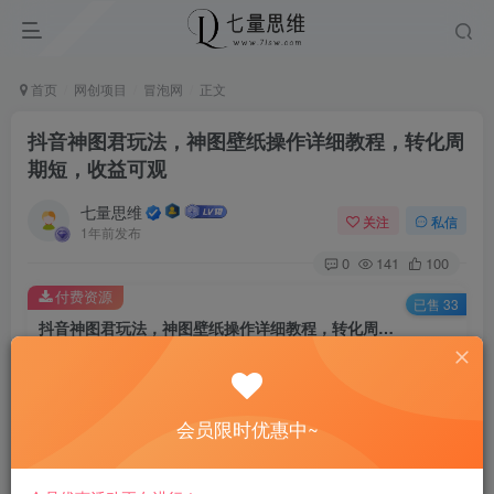
首页
网创项目
冒泡网
正文
抖音神图君玩法，神图壁纸操作详细教程，转化周
期短，收益可观
七量思维
关注
私信
1年前发布
0
141
100
付费资源
已售 33
抖音神图君玩法，神图壁纸操作详细教程，转化周期短，收益可观
此内容为付费资源，请付费后查看
8.8
￥
会员限时优惠中~
免费
免费
黄金会员
钻石会员
立即购买