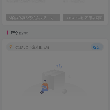
AI自媒体高阶系统实战课｜文案仿写・私有知识库&智能体搭建・剧情短视频・N8N自动化工作流・数字人制作全链路
（19429期）不用会画画
评论
抢沙发
欢迎您留下宝贵的见解！
提交