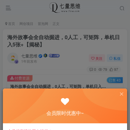
首页
网创项目
冒泡网
正文
海外故事会全自动掘进，0人工，可矩阵，单机日
入5张+【揭秘】
七量思维
关注
私信
1年前发布
0
79
97
付费资源
已售 43
海外故事会全自动掘进，0人工，可矩阵，单机日入5张+【揭秘】
此内容为付费资源，请付费后查看
8.8
￥
会员限时优惠中~
免费
免费
黄金会员
钻石会员
立即购买