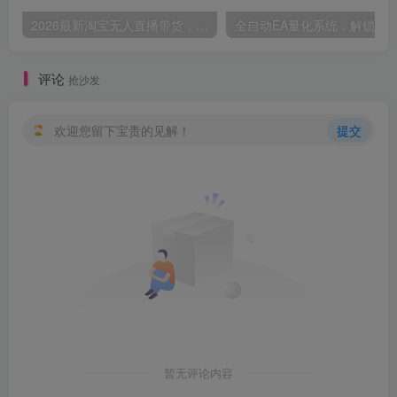
2026最新淘宝无人直播带货，日入1k+，无违规·稳定·可持续，抓住风口，轻松上手，收益可见【揭秘】
评论
抢沙发
欢迎您留下宝贵的见解！
提交
暂无评论内容