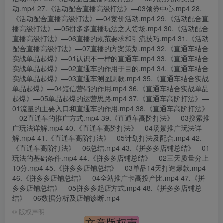
动.mp4 27.《活动配合直播高级打法》—03领劵中心.mp4 28.
《活动配合直播高级打法》—04竞价活动.mp4 29.《活动配合直
播高级打法》—05拼多多直播玩法之人货场.mp4 30.《活动配合
直播高级打法》—06直播的规范要求和引流技巧.mp4 31.《活动
配合直播高级打法》—07直播的方案策划.mp4 32.《直通车结合
实战单品起爆》—01认识不一样的直通车.mp4 33.《直通车结合
实战单品起爆》—02直通车的作用于目的.mp4 34.《直通车结合
实战单品起爆》—03直通车测图测款.mp4 35.《直通车结合实战
单品起爆》—04短信营销的作用.mp4 36.《直通车结合实战单品
起爆》—05单品起爆的运营思路.mp4 37.《直通车高阶打法》—
01流量的主要入口和直通车的作用.mp4 38.《直通车高阶打法》
—02直通车的推广方式.mp4 39.《直通车高阶打法》—03搜索推
广玩法详解.mp4 40.《直通车高阶打法》—04场景推广玩法详
解.mp4 41.《直通车高阶打法》—05计划打法及配合.mp4 42.
《直通车高阶打法》—06总结.mp4 43.《拼多多店铺总结》—01
玩法的基础条件.mp4 44.《拼多多店铺总结》—02三天质量分上
10分.mp4 45.《拼多多店铺总结》—03单品14天打造爆款.mp4
46.《拼多多店铺总结》—04全站推广卡高投产比.mp4 47.《拼
多多店铺总结》—05拼多多起店方式.mp4 48.《拼多多店铺总
结》—06数据分析及店铺诊断.mp4
©
版权声明
文章版权声