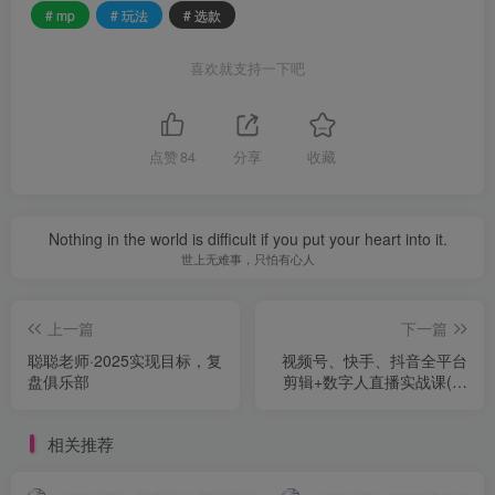
# mp
# 玩法
# 选款
喜欢就支持一下吧
点赞
84
分享
收藏
Nothing in the world is difficult if you put your heart into it.
世上无难事，只怕有心人
上一篇
下一篇
聪聪老师·2025实现目标，复
视频号、快手、抖音全平台
盘俱乐部
剪辑+数字人直播实战课(更
新6月)​
相关推荐