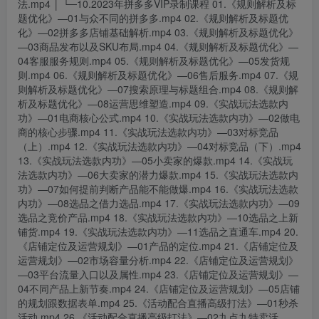
法.mp4 │ └─10.2023年拼多多VIP录制课程 01.《规则解析及标
题优化》—01与众不同的拼多多.mp4 02.《规则解析及标题优
化》—02拼多多店铺基础解析.mp4 03.《规则解析及标题优化》
—03商品发布以及SKU布局.mp4 04.《规则解析及标题优化》—
04客服服务规则.mp4 05.《规则解析及标题优化》—05发货规
则.mp4 06.《规则解析及标题优化》—06售后服务.mp4 07.《规
则解析及标题优化》—07搜索原理与标题组合.mp4 08.《规则解
析及标题优化》—08运营思维塑造.mp4 09.《实战玩法选款内
功》—01电商核心公式.mp4 10.《实战玩法选款内功》—02做电
商的核心步骤.mp4 11.《实战玩法选款内功》—03对标竞品
（上）.mp4 12.《实战玩法选款内功》—04对标竞品（下）.mp4
13.《实战玩法选款内功》—05小卖家的爆款.mp4 14.《实战玩
法选款内功》—06大卖家的潜力爆款.mp4 15.《实战玩法选款内
功》—07如何提前判断产品能不能做爆.mp4 16.《实战玩法选款
内功》—08选品之借力选品.mp4 17.《实战玩法选款内功》—09
选品之竞价产品.mp4 18.《实战玩法选款内功》—10选品之上新
铺货.mp4 19.《实战玩法选款内功》—11选品之直通车.mp4 20.
《店铺定位及运营规划》—01产品的定位.mp4 21.《店铺定位及
运营规划》—02市场容量分析.mp4 22.《店铺定位及运营规划》
—03平台流量入口以及属性.mp4 23.《店铺定位及运营规划》—
04不同产品上新节奏.mp4 24.《店铺定位及运营规划》—05店铺
的规划跟数据表单.mp4 25.《活动配合直播高级打法》—01秒杀
活动.mp4 26.《活动配合直播高级打法》—02九点九特卖活