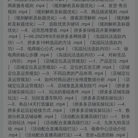
商家服务规则 .mp4 │ 《规则解析及标题优化》—4、发货-售后
规则 .mp4 │ 《规则解析及标题优化》—5、商品描述规则 .mp4
│ 《规则解析及标题优化》—6、搜索原理解析 .mp4 │ 《规则解
析及标题优化》—7、选取优质关键词 .mp4 │ 《规则解析及标题
优化》—8、运营思维塑造 .mp4 │ 拼多多绿植花卉案例解析
.mp4 │ ├─06.2023年8月份拼多多网络课 │ 《实战玩法选款内
功》—1、拼多多10种选品的方法 .mp4 │ 《实战玩法选款内
功》—2、电商核心公式 .mp4 │ 《实战玩法选款内功》—3、做
电商的核心步骤 .mp4 │ 《实战玩法选款内功》—4、对标竞品
（内功） .mp4 │ 《店铺定位及运营规划》—1、产品定位 .mp4
│ 《店铺定位及运营规划》—2、定位的五张王牌 .mp4 │ 《店铺
定位及运营规划》—3、不同品类的产品布局 .mp4 │ 《店铺定位
及运营规划》—4、如何对商品进行全维度数据分析 .mp4 │ 《店
铺定位及运营规划》—5、店铺复盘及规划技巧 .mp4 │ 《拼多多
店铺实操玩法》—1、玩法的基础条件 .mp4 │ 《拼多多店铺实操
玩法》—2、玩转直通车BUG .mp4 │ 《拼多多店铺实操玩法》
—3、单品14天打造爆款 .mp4 │ 《拼多多店铺实操玩法》—4、
拼多多起店起链接方式 .mp4 │ 《拼多多店铺实操玩法》—5、数
据分析及店铺诊断 .mp4 │ 《活动配合直播高级打法》—1、秒杀
活动玩法 .mp4 │ 《活动配合直播高级打法》—2、九块九特卖活
动 .mp4 │ 《活动配合直播高级打法》—3、领券中心活动介绍
.mp4 │ 《活动配合直播高级打法》—4、竞价+品质招标 .mp4 │