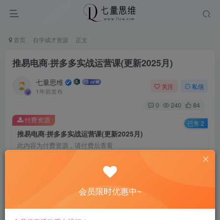
首页
自学成才资源
正文
推易电商·拼多多实战运营课(更新2025月)
七量思维
关注
私信
1年前发布
0
240
84
付费资源
已售 2
推易电商·拼多多实战运营课(更新2025月)
此内容为付费资源，请付费后查看
8.8
￥
免费
免费
黄金会员
钻石会员
会员限时优惠中~
立即购买