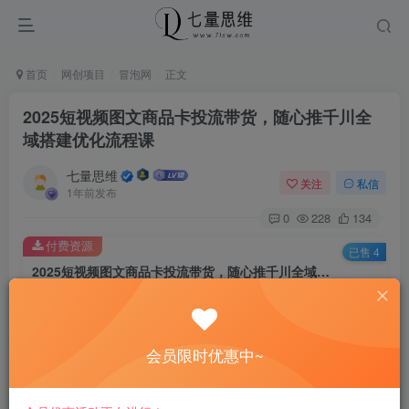
首页
网创项目
冒泡网
正文
2025短视频图文商品卡投流带货，随心推千川全
域搭建优化流程课
七量思维
关注
私信
1年前发布
0
228
134
付费资源
已售 4
2025短视频图文商品卡投流带货，随心推千川全域搭建优化流程课
此内容为付费资源，请付费后查看
8.8
￥
会员限时优惠中~
免费
免费
黄金会员
钻石会员
立即购买