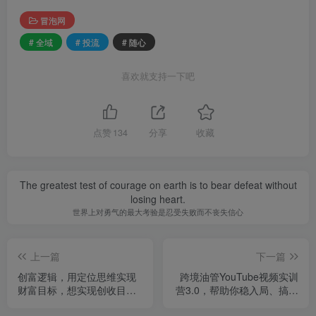
冒泡网
# 全域
# 投流
# 随心
喜欢就支持一下吧
点赞
134
分享
收藏
The greatest test of courage on earth is to bear defeat without
losing heart.
世界上对勇气的最大考验是忍受失败而不丧失信心
上一篇
下一篇
创富逻辑，用定位思维实现
跨境油管YouTube视频实训
财富目标，想实现创收目
营3.0，帮助你稳入局、搞流
标，先搞懂定位
量、打爆款(更新2025)