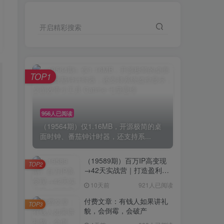
开启精彩搜索
TOP1
956人已阅读
（19564期）仅1.16MB，开源极简的桌
面时钟、番茄钟计时器，还支持系...
（19589期）百万IP高变现
TOP2
→42天实战营｜打造盈利赚
钱一人公司，全平台引流私
10天前
921人已阅读
域转化批量成交积累客户案
例
付费文章：有钱人如果讲礼
TOP3
貌，会倒霉，会破产