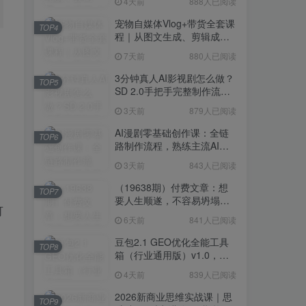
4天前
888人已阅读
宠物自媒体Vlog+带货全套课
TOP4
程｜从图文生成、剪辑成片
到带货变现一站式教学
7天前
880人已阅读
3分钟真人AI影视剧怎么做？
TOP5
SD 2.0手把手完整制作流程
｜Higgsfield 14天SD 2.0/2.5
3天前
879人已阅读
无限生成
AI漫剧零基础创作课：全链
TOP6
路制作流程，熟练主流AI工
具高效产出漫剧成片
3天前
843人已阅读
（19638期）付费文章：想
TOP7
要人生顺遂，不容易坍塌，
可
要培养这6种爱好
6天前
841人已阅读
豆包2.1 GEO优化全能工具
TOP8
箱（行业通用版）v1.0，会
复制粘贴即可，无需技术背
4天前
839人已阅读
景
2026新商业思维实战课｜思
TOP9