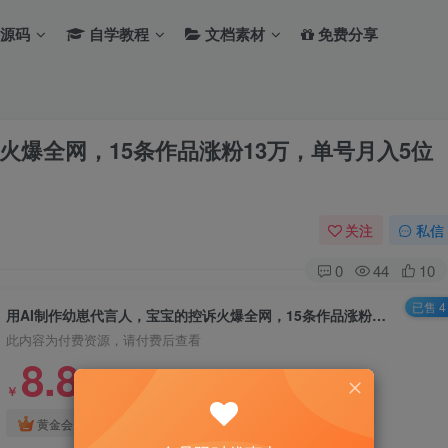
源码
自学教程
文档素材
免费分享
火爆全网，15条作品涨粉13万，单号月入5位
关注
私信
0
44
10
已售 4
用AI制作幼崽代言人，宝宝的控诉火爆全网，15条作品涨粉13万，单号月入5位数实操教程
此内容为付费资源，请付费后查看
8.8
￥
免费
免费
黄金会员
钻石会员