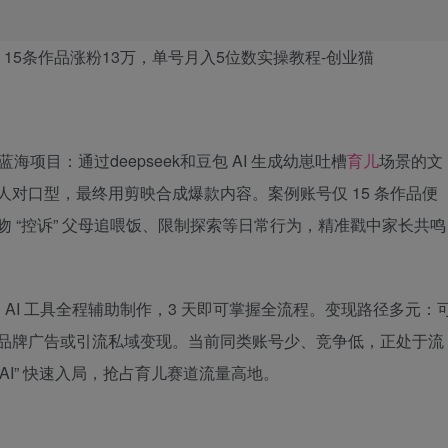
蓝海项目：通过deepseek和豆包 AI 生成幼崽吐槽
育儿
场景的文
字人对口型，最终用剪映合成爆款内容。案例账号仅 15 条作品便
口吻 “控诉” 父母追喂饭、限制探索等日常行为，精准戳中家长共鸣
AI 工具全程辅助制作，3 天即可掌握全流程。变现路径多元：
、接品牌广告或引流私域变现。当前同类账号少、竞争低，正处于流
 AI” 快速入局，抢占育儿赛道流量高地。