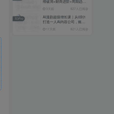
维破局+财商进阶+周期趋势
研判+创业落地+热门赛道深
3天前
827人已阅读
度解析全体系
AI漫剧超级增长课｜从0到1
TOP10
打造一人AI内容公司，账号
运营+漫剧制作+商业变现全
11天前
821人已阅读
流程实战