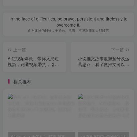
In the face of difficulties, be brave, persistent and tirelessly to
overcome it.
面对困难的时候，要勇敢、执着、不畏艰辛地去战胜它
上一篇
下一篇
AI短视频爆款，带你入局短
小说推文故事混剪起号及运
视频，跑通视频带货，引爆
营思路，看了做推文可以少
门店获客
走弯路
相关推荐
Walmart（沃尔玛）超市浏览标注项目，单账号日收益20+单电脑日收益可达800+带分佣机制【揭秘】
短剧AI剧本写作