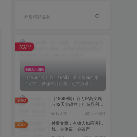
开启精彩搜索
TOP1
956人已阅读
（19564期）仅1.16MB，开源极简的桌
面时钟、番茄钟计时器，还支持系...
（19589期）百万IP高变现
TOP2
→42天实战营｜打造盈利赚
钱一人公司，全平台引流私
10天前
921人已阅读
域转化批量成交积累客户案
例
付费文章：有钱人如果讲礼
TOP3
貌，会倒霉，会破产