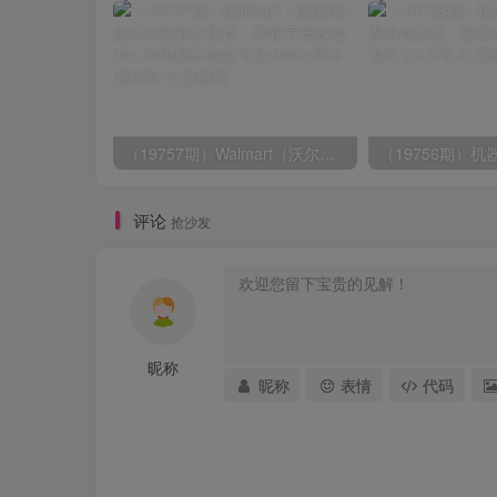
（19757期）Walmart（沃尔玛）超市浏览标注项目，单账号日收益20+ 单电脑日收益可达1000+带分佣机制
评论
抢沙发
昵称
昵称
表情
代码