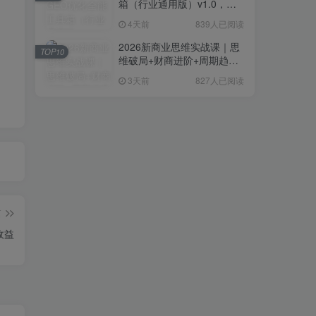
箱（行业通用版）v1.0，会
复制粘贴即可，无需技术背
4天前
839人已阅读
景
2026新商业思维实战课｜思
TOP10
维破局+财商进阶+周期趋势
研判+创业落地+热门赛道深
3天前
827人已阅读
度解析全体系
篇
收益