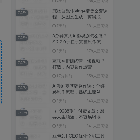
4天前
888人已阅读
宠物自媒体Vlog+带货全套课
TOP4
程｜从图文生成、剪辑成片
到带货变现一站式教学
7天前
881人已阅读
3分钟真人AI影视剧怎么做？
TOP5
SD 2.0手把手完整制作流程
｜Higgsfield 14天SD 2.0/2.5
3天前
879人已阅读
无限生成
互联网IP训练营，短视频IP
TOP6
打造，内容创作运营
17分钟前
859人已阅读
AI漫剧零基础创作课：全链
TOP7
路制作流程，熟练主流AI工
具高效产出漫剧成片
3天前
843人已阅读
（19638期）付费文章：想
TOP8
要人生顺遂，不容易坍塌，
要培养这6种爱好
6天前
841人已阅读
豆包2.1 GEO优化全能工具
TOP9