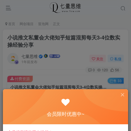
首页
网创项目
冒泡网
正文
小说推文私董会大佬知乎短篇混剪每天3-4位数实
操经验分享
七量思维
关注
私信
1年前发布
0
120
56
付费资源
已售 33
小说推文私董会大佬知乎短篇混剪每天3-4位数实操经验分享
此内容为付费资源，请付费后查看
8.8
￥
会员限时优惠中~
免费
免费
黄金会员
钻石会员
立即购买