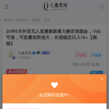
首页
网创项目
冒泡网
正文
25年6月抖音无人直播最新暴力撸音浪掘金，小白
可做，可批量矩阵放大，长期稳定日入1k+【揭
秘】
七量思维
关注
私信
1年前发布
0
170
32
付费资源
已售 12
25年6月抖音无人直播最新暴力撸音浪掘金，小白可做，可批量矩阵放大，长期稳定日入1k+【揭秘】
此内容为付费资源，请付费后查看
8.8
会员限时优惠中~
￥
免费
免费
黄金会员
钻石会员