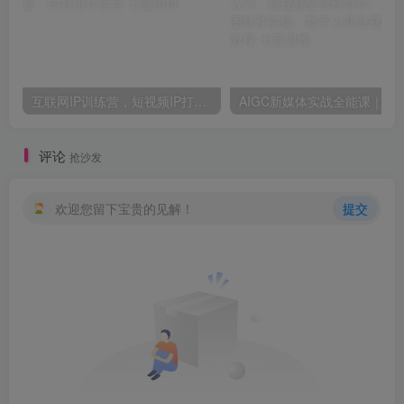
互联网IP训练营，短视频IP打造，内容创作运营
AIGC新媒体实战全能课｜AI工具入门、短视频全流程制作、主流绘图软件
评论
抢沙发
欢迎您留下宝贵的见解！
提交