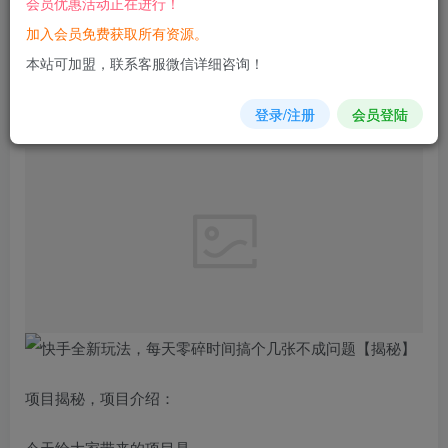
会员优惠活动正在进行！
加入会员免费获取所有资源。
您当前未登录！建议登陆后购买，可保存购买订单
本站可加盟，联系客服微信详细咨询！
快手
全新玩法，每天零碎时间
搞个
几张不成问题【
揭秘
】
登录/注册
会员登陆
项目揭秘，项目介绍：
今天给大家带来的项目是