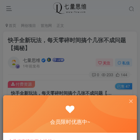
首页
网创项目
冒泡网
正文
快手全新玩法，每天零碎时间搞个几张不成问题
【揭秘】
七量思维
关注
私信
1年前发布
0
233
144
付费资源
已售 47
快手全新玩法，每天零碎时间搞个几张不成问题【揭秘】
此内容为付费资源，请付费后查看
8.8
￥
会员限时优惠中~
免费
免费
黄金会员
钻石会员
立即购买