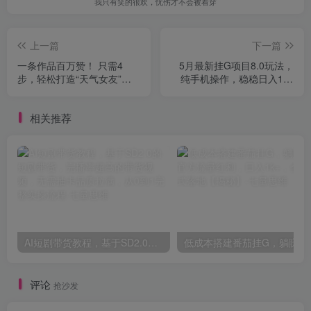
我只有笑的很欢，忧伤才不会被看穿
上一篇
下一篇
一条作品百万赞！ 只需4
5月最新挂G项目8.0玩法，
步，轻松打造“天气女友”千
纯手机操作，稳稳日入1k+
万级播放爆款视频
【揭秘】
相关推荐
AI短剧带货教程，基于SD2.0的短剧带货，完播率超高的带货视频，无需抽卡品质拉满，从0到1完整实操流程
低成本搭建番茄挂G，
评论
抢沙发