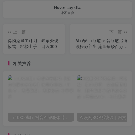
Never say die.
永不言弃
上一篇
下一篇
得物流量主计划，独家变现
AI+养生+疗愈 五音疗愈另辟
模式，轻松上手，日入300+
蹊径做养生 流量条条百万爆
款 十条视频涨粉7万 小白三
分钟学会 N种变现渠道 月入
相关推荐
五位数 管道收益长尾收益都
安排上
（19820期）抖音AI智能体【豆包电脑办公任务】拉新多玩法,-15元/个，无需剪辑，无脑收益
AI漫