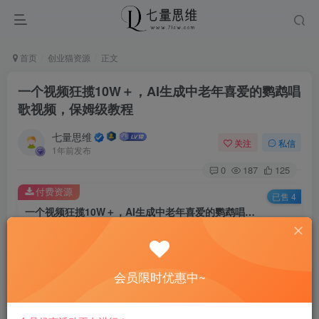
首页
创业猫资源
正文
一个视频狂揽10W＋，AI生成中老年喜爱的鹦鹉唱
歌视频，保姆级教程
七量思维
关注
私信
1年前发布
0
187
125
付费资源
已售 4
一个视频狂揽10W＋，AI生成中老年喜爱的鹦鹉唱歌视频，保姆级教程
此内容为付费资源，请付费后查看
8.8
￥
会员限时优惠中~
免费
免费
黄金会员
钻石会员
立即购买