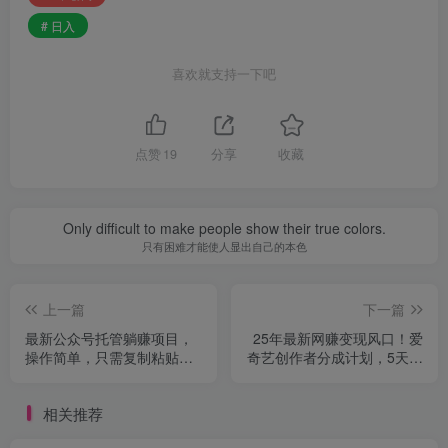
# 日入
喜欢就支持一下吧
点赞
19
分享
收藏
Only difficult to make people show their true colors.
只有困难才能使人显出自己的本色
上一篇
下一篇
最新公众号托管躺赚项目，
25年最新网赚变现风口！爱
操作简单，只需复制粘贴，
奇艺创作者分成计划，5天速
小白每天花五分钟，…
成高收益玩法，小…
相关推荐