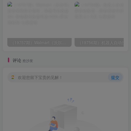
（19757期）Walmart（沃尔玛）超市浏览标注项目，单账号日收益20+ 单电脑日收益可达1000+带分佣机制
（19756期）
评论
抢沙发
欢迎您留下宝贵的见解！
提交