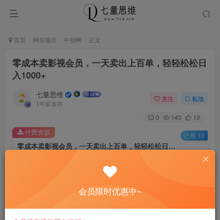
首页
网创项目
中创网
正文
零成本卖影视会员，一天卖出上百单，轻轻松松日
入1000+
七量思维
关注
私信
1年前发布
0
143
19
付费资源
已售 13
零成本卖影视会员，一天卖出上百单，轻轻松松日入1000+
此内容为付费资源，请付费后查看
8.8
￥
会员限时优惠中~
免费
免费
黄金会员
钻石会员
立即购买