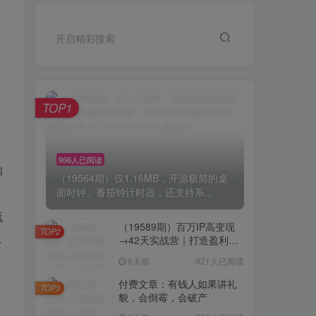
开启精彩搜索
TOP1
956人已阅读
和
（19564期）仅1.16MB，开源极简的桌
面时钟、番茄钟计时器，还支持系...
流
（19589期）百万IP高变现
TOP2
.
→42天实战营｜打造盈利赚
钱一人公司，全平台引流私
9天前
921人已阅读
域转化批量成交积累客户案
例
付费文章：有钱人如果讲礼
TOP3
貌，会倒霉，会破产