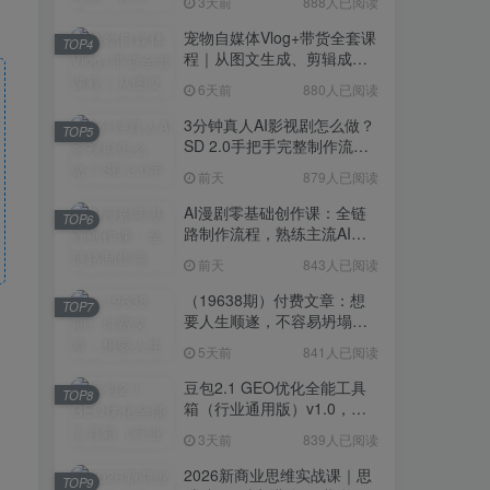
3天前
888人已阅读
宠物自媒体Vlog+带货全套课
TOP4
程｜从图文生成、剪辑成片
到带货变现一站式教学
6天前
880人已阅读
3分钟真人AI影视剧怎么做？
TOP5
SD 2.0手把手完整制作流程
｜Higgsfield 14天SD 2.0/2.5
前天
879人已阅读
无限生成
AI漫剧零基础创作课：全链
TOP6
路制作流程，熟练主流AI工
具高效产出漫剧成片
前天
843人已阅读
（19638期）付费文章：想
TOP7
要人生顺遂，不容易坍塌，
要培养这6种爱好
5天前
841人已阅读
豆包2.1 GEO优化全能工具
TOP8
箱（行业通用版）v1.0，会
复制粘贴即可，无需技术背
3天前
839人已阅读
景
2026新商业思维实战课｜思
TOP9