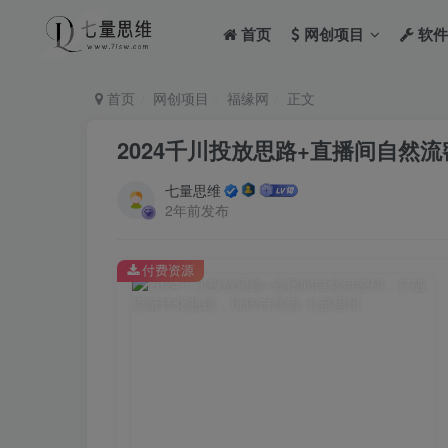
首页
网创项目
软件
首页
网创项目
福缘网
正文
2024千川投放思路+直播间自然
七量思维
2年前发布
付费资源