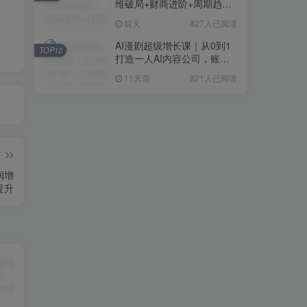
维破局+财商进阶+周期趋势
研判+创业落地+热门赛道深
前天
827人已阅读
度解析全体系
AI漫剧超级增长课｜从0到1
TOP10
打造一人AI内容公司，账号
运营+漫剧制作+商业变现全
11天前
821人已阅读
流程实战
篇
润增
提升