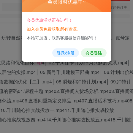
会员限时优惠中~
您当前未登录！建议登陆后购买，可保存购买订单
会员优惠活动正在进行！
加入会员免费获取所有资源。
，玩转自然流内容：快速完成冷启动，自然流快速递增、账号定
本站可加盟，联系客服微信详细咨询！
登录/注册
会员登陆
放思路和优化目标.
mp
4│ 02.千川徕卡计划行为兴趣的关系.mp4│
人群包的实操.mp4│ 05.新号千川建模三部曲.mp4│ 06.计划出价
数据的优化【二】.mp4│ 08.瞬烧和冲锋计划.mp4│ 09.冲锋计
流的密码01.课程主题.mp402.直播间人货场分析.mp403.直播间
自然流.mp406.直播间重新定义排品.mp407.直播话术技巧.mp408
410.千川随心推实战投放一.mp411.千川随心推实战投放
川随心推实战投放四.mp414.千川随心推实战投放五.mp415.千川随