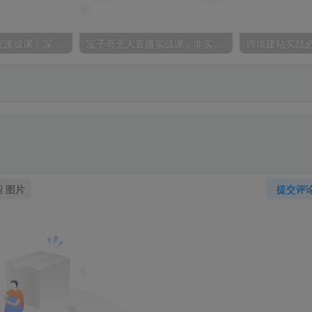
不露脸油管AI变现速成课：深挖高CPM盈利领域，零出镜打造YouTube稳定收益账号
宝子哥无人直播实战课，非实时防风技术，聚焦抖音快手等平台直播带货，轻松开启直播变现之路（更新2026年08月06日）
图片
提交评