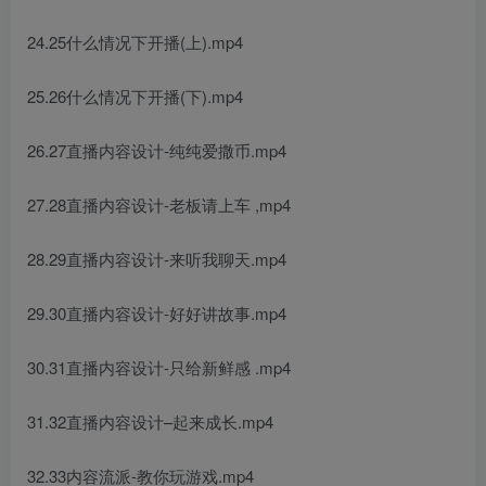
24.25什么情况下开播(上).mp4
25.26什么情况下开播(下).mp4
26.27直播内容设计-纯纯爱撒币.mp4
27.28直播内容设计-老板请上车 ,mp4
28.29直播内容设计-来听我聊天.mp4
29.30直播内容设计-好好讲故事.mp4
30.31直播内容设计-只给新鲜感 .mp4
31.32直播内容设计–起来成长.mp4
32.33内容流派-教你玩游戏.mp4