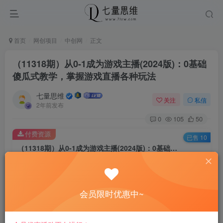
首页
网创项目
中创网
正文
（11318期）从0-1成为游戏主播(2024版)：0基础
傻瓜式教学，掌握游戏直播各种玩法
七量思维
关注
私信
2年前发布
0
105
50
付费资源
已售 10
（11318期）从0-1成为游戏主播(2024版)：0基础傻瓜式教学，掌握游戏直播各种玩法
此内容为付费资源，请付费后查看
8.8
￥
会员限时优惠中~
免费
免费
黄金会员
钻石会员
立即购买