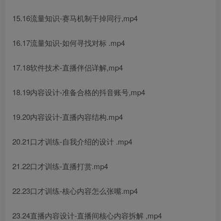
15.16流量知识-赛马机制干掉同行,mp4
16.17流量知识-如何寻找对标 .mp4
17.18软件技术-直播伴侣详解,mp4
18.19内容设计-准备合格的抖音账号,mp4
19.20内容设计-直播内容结构.mp4
20.21口才训练-自我介绍的设计 .mp4
21.22口才训练-直播打赏.mp4
22.23口才训练-核心内容怎么张嘴.mp4
23.24直播内容设计-直播间核心内容拆解 ,mp4