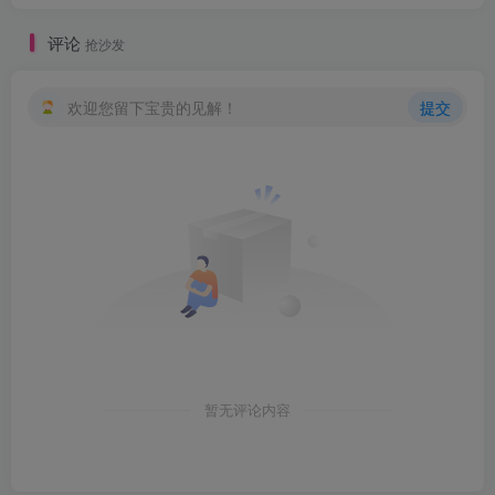
评论
抢沙发
欢迎您留下宝贵的见解！
提交
暂无评论内容