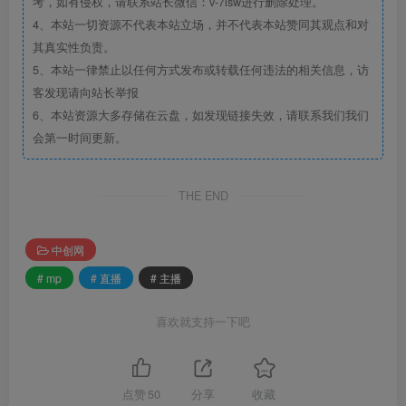
考，如有侵权，请联系站长微信：v-7lsw进行删除处理。
4、本站一切资源不代表本站立场，并不代表本站赞同其观点和对
其真实性负责。
5、本站一律禁止以任何方式发布或转载任何违法的相关信息，访
客发现请向站长举报
6、本站资源大多存储在云盘，如发现链接失效，请联系我们我们
会第一时间更新。
THE END
中创网
# mp
# 直播
# 主播
喜欢就支持一下吧
点赞
50
分享
收藏