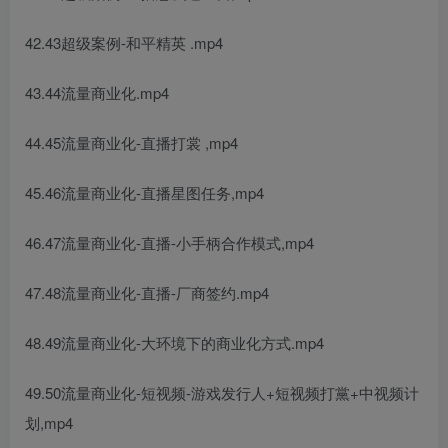
42.43超级案例-和平精英 .mp4
43.44流量商业化.mp4
44.45流量商业化-直播打裳 ,mp4
45.46流量商业化-直播星图任务,mp4
46.47流量商业化-直播-小手柄合作模式,mp4
47.48流量商业化-直播-厂商签约.mp4
48.49流量商业化-大环境下的商业化方式.mp4
49.50流量商业化-短视频-游戏发行人+短视频打黨+中视频计
划,mp4