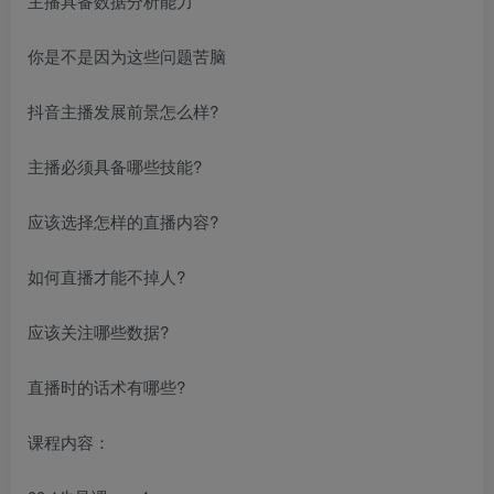
主播具备数据分析能力
你是不是因为这些问题苦脑
抖音主播发展前景怎么样?
主播必须具备哪些技能?
应该选择怎样的直播内容?
如何直播才能不掉人?
应该关注哪些数据?
直播时的话术有哪些?
课程内容：