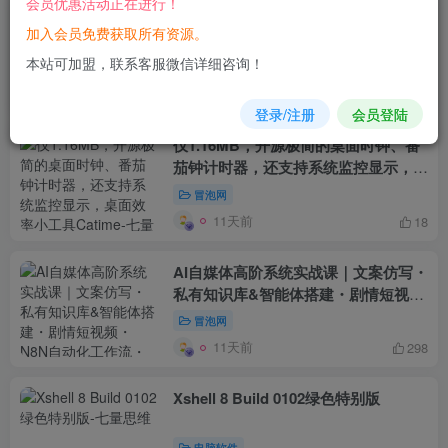
会员优惠活动正在进行！
（19564期）仅1.16MB，开源极简的
加入会员免费获取所有资源。
桌面时钟、番茄钟计时器，还支持系统
监控显示，桌面效率小工具 Catime
本站可加盟，联系客服微信详细咨询！
中创网
10天前
496
登录/注册
会员登陆
仅1.16MB，开源极简的桌面时钟、番
茄钟计时器，还支持系统监控显示，桌
面效率小工具Catime
冒泡网
11天前
18
AI自媒体高阶系统实战课｜文案仿写・
私有知识库&智能体搭建・剧情短视
频・N8N自动化工作流・数字人制作全
冒泡网
链路
11天前
298
Xshell 8 Build 0102绿色特别版
电脑软件