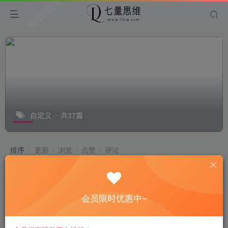
自定义
共37篇
排序
更新
浏览
点赞
评论
（19566期）完全离线使用！WiFi二维
码生成器，一键扫码快速连接WiFi，
支持自定义风格导出 WiFi二维码生成
会员限时优惠中~
中创网
器
10天前
154