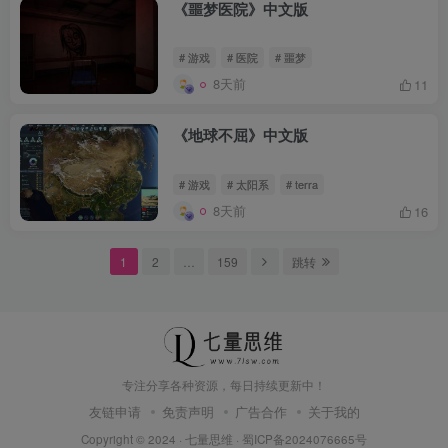
《噩梦医院》中文版
# 游戏
# 医院
# 噩梦
8天前
11
《地球不屈》中文版
# 游戏
# 太阳系
# terra
8天前
16
1
2
…
159
跳转
专注分享各种资源，每日持续更新中！
友链申请
免责声明
广告合作
关于我的
Copyright © 2024 ·
七量思维
·
蜀ICP备2024076665号