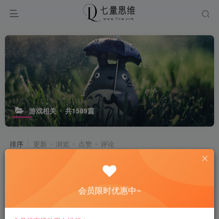
游戏相关
共1589篇
排序
更新
浏览
点赞
评论
《加勒比传奇：海盗时代》中文版
会员限时优惠中~
# 游戏
# 海盗
# 传奇
7小时前
13