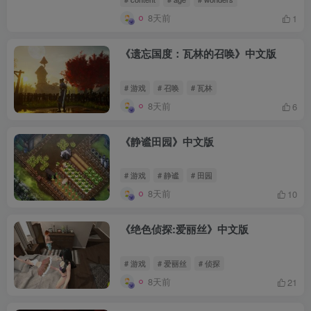
8天前
1
《遗忘国度：瓦林的召唤》中文版
# 游戏
# 召唤
# 瓦林
8天前
6
《静谧田园》中文版
# 游戏
# 静谧
# 田园
8天前
10
《绝色侦探:爱丽丝》中文版
# 游戏
# 爱丽丝
# 侦探
8天前
21