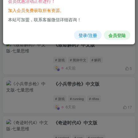
会员优惠活动正在进行！
《极限国度》中文版
加入会员免费获取所有资源。
本站可加盟，联系客服微信详细咨询！
# 游戏
# 国度
# 极限
前天
5
登录/注册
会员登陆
《致命解药》中文版
# 游戏
# 简体中文
# 解药
4天前
5
《小兵带步枪》中文版
# 游戏
# running
# rifles
6天前
17
《奇迹时代4》中文版
# content
# age
# wonders