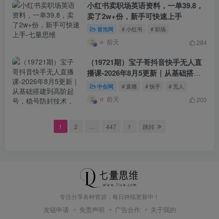
小红书卖职场英语资料，一单39.8，
卖了2w+份，新手可快速上手
冒泡网
# 小红书
# 职场
前天
284
（19721期）宝子哥抖音快手无人直
播课-2026年8月5更新｜从基础搭建
到高阶
起号
，稳号防封技术，搭建自
中创网
# 直播
# 快手
# 无人
动化直播变现体系
前天
203
1
2
…
447
跳转
专注分享各种资源，每日持续更新中！
友链申请
免责声明
广告合作
关于我的