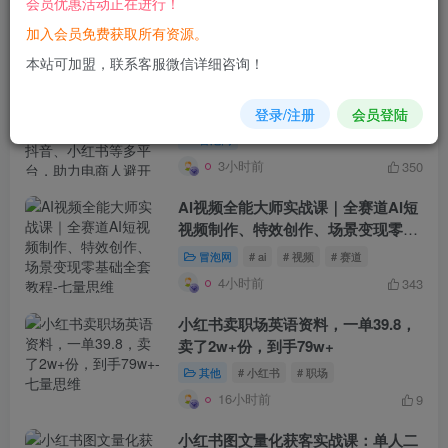
会员优惠活动正在进行！
冒泡网
# 视频
# ip
# 互联网
加入会员免费获取所有资源。
3小时前
491
本站可加盟，联系客服微信详细咨询！
电商圈实战干货（2023-2026年），
覆盖淘系、拼多多、抖音、小红书等
登录/注册
会员登陆
多平台，助力电商人避开坑、提效
冒泡网
率、稳盈利（更新08月08日）
3小时前
350
AI视频全能大师实战课｜全赛道AI短
视频制作、特效创作、场景变现零基
础全套教程
冒泡网
# ai
# 视频
# 赛道
4小时前
343
小红书卖职场英语资料，一单39.8，
卖了2w+份，到手79w+
其他
# 小红书
# 职场
16小时前
9
小红书图文量化获客实战课：单人二