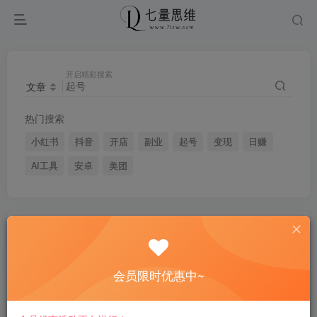
开启精彩搜索
文章
热门搜索
小红书
抖音
开店
副业
起号
变现
日赚
AI工具
安卓
美团
文章
用户
版块
帖子
搜索[
起号
]，共找到
4470
个文章
会员限时优惠中~
互联网IP训练营，短视频IP打造，内
容创作运营