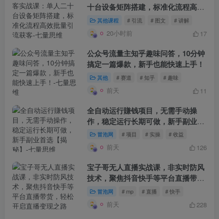
十台设备矩阵搭建，标准化流程高效
批量引流获客
其他课程
# 引流
# 图文
# 讲解
20小时前
17
公众号流量主知乎趣味问答，10分钟
搞定一篇爆款，新手也能快速上手！
其他
# 赛道
# 知乎
# 趣味
前天
11
全自动运行賺钱项目，无需手动操
作，稳定运行长期可做，新手副业首
选【揭秘】
冒泡网
# 项目
# 实操
# 收益
前天
126
宝子哥无人直播实战课，非实时防风
技术，聚焦抖音快手等平台直播带
货，轻松开启直播变现之路（更新
冒泡网
# mp
# 直播
# 快手
2026年08月06日）
前天
228